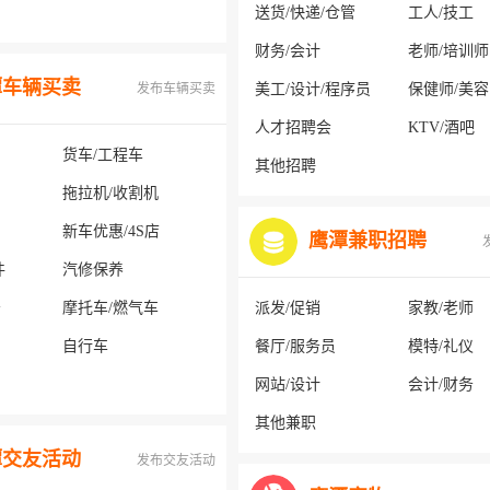
送货/快递/仓管
工人/技工
财务/会计
老师/培训师
潭车辆买卖
发布车辆买卖
美工/设计/程序员
保健师/美
人才招聘会
KTV/酒吧
货车/工程车
其他招聘
拖拉机/收割机
新车优惠/4S店
鹰潭兼职招聘
件
汽修保养
务
摩托车/燃气车
派发/促销
家教/老师
自行车
餐厅/服务员
模特/礼仪
网站/设计
会计/财务
其他兼职
潭交友活动
发布交友活动