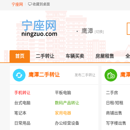
宁座网
收藏到桌面
·
鹰潭
[切换]
首页
二手转让
车辆买卖
房屋租售
全
鹰潭二手转让
鹰
发布二手转让
手机转让
平板电脑
二手房
台式电脑
数码产品转让
日租/短租
笔记本
家用电器
商铺出售
日常用品
办公经营设备
写字楼出售