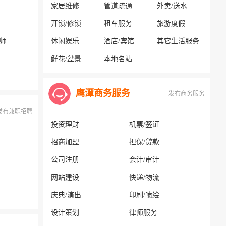
家居维修
管道疏通
外卖/送水
开锁/修锁
租车服务
旅游度假
容师
休闲娱乐
酒店/宾馆
其它生活服务
鲜花/盆景
本地名站
鹰潭商务服务
发布商务服务
发布兼职招聘
投资理财
机票/签证
招商加盟
担保/贷款
公司注册
会计/审计
网站建设
快递/物流
庆典/演出
印刷/喷绘
设计策划
律师服务