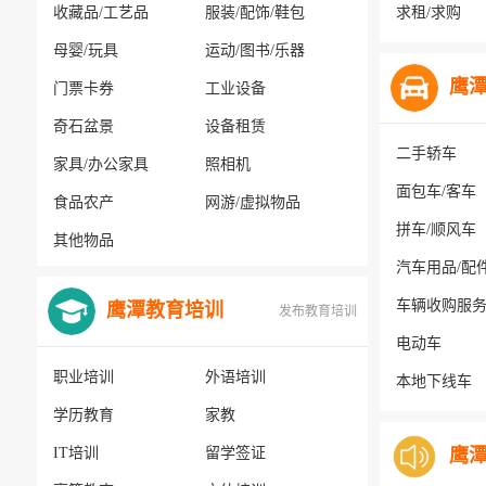
收藏品/工艺品
服装/配饰/鞋包
求租/求购
母婴/玩具
运动/图书/乐器
鹰
门票卡券
工业设备
奇石盆景
设备租赁
二手轿车
家具/办公家具
照相机
面包车/客车
食品农产
网游/虚拟物品
拼车/顺风车
其他物品
汽车用品/配
车辆收购服
鹰潭教育培训
发布教育培训
电动车
职业培训
外语培训
本地下线车
学历教育
家教
IT培训
留学签证
鹰