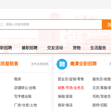
职招聘
兼职招聘
交友活动
宠物
生活服务
潭房屋租售
鹰潭全职招聘
发布房屋租售
租房
营业员/促销/零售
服务员/收
店铺转让/出租
销售/市场/业务员
文员/客服/
写字楼出租
保姆/家政
司机/驾驶员
厂房/仓库/土地
保安/保洁
厨师/切配