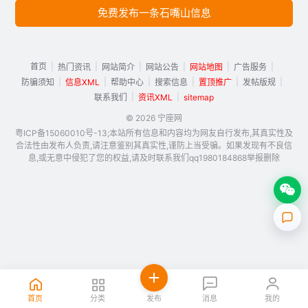
免费发布一条石嘴山信息
首页
|
|
|
|
|
|
热门资讯
网站简介
网站公告
网站地图
广告服务
|
|
|
|
|
|
防骗须知
信息XML
帮助中心
搜索信息
置顶推广
发帖版规
|
|
联系我们
资讯XML
sitemap
© 2026 宁座网
粤ICP备15060010号-13;本站所有信息和内容均为网友自行发布,其真实性及
合法性由发布人负责,请注意鉴别其真实性,谨防上当受骗。如果发现有不良信
息,或无意中侵犯了您的权益,请及时联系我们qq1980184868举报删除
首页
分类
发布
消息
我的