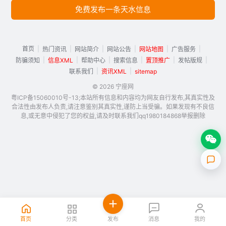
免费发布一条天水信息
首页
|
|
|
|
|
|
热门资讯
网站简介
网站公告
网站地图
广告服务
|
|
|
|
|
|
防骗须知
信息XML
帮助中心
搜索信息
置顶推广
发帖版规
|
|
联系我们
资讯XML
sitemap
© 2026 宁座网
粤ICP备15060010号-13;本站所有信息和内容均为网友自行发布,其真实性及
合法性由发布人负责,请注意鉴别其真实性,谨防上当受骗。如果发现有不良信
息,或无意中侵犯了您的权益,请及时联系我们qq1980184868举报删除
首页
分类
发布
消息
我的