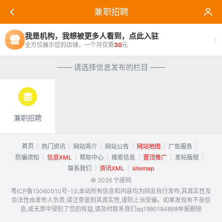
兼职招聘
我是机构，我想被更多人看到，点此入驻
›
全方位展示您的店铺，一个月仅需
30
元
—— 请选择信息发布的栏目 ——
兼职招聘
首页
|
|
|
|
|
|
热门资讯
网站简介
网站公告
网站地图
广告服务
|
|
|
|
|
|
防骗须知
信息XML
帮助中心
搜索信息
置顶推广
发帖版规
|
|
联系我们
资讯XML
sitemap
© 2026 宁座网
粤ICP备15060010号-13;本站所有信息和内容均为网友自行发布,其真实性及
合法性由发布人负责,请注意鉴别其真实性,谨防上当受骗。如果发现有不良信
息,或无意中侵犯了您的权益,请及时联系我们qq1980184868举报删除